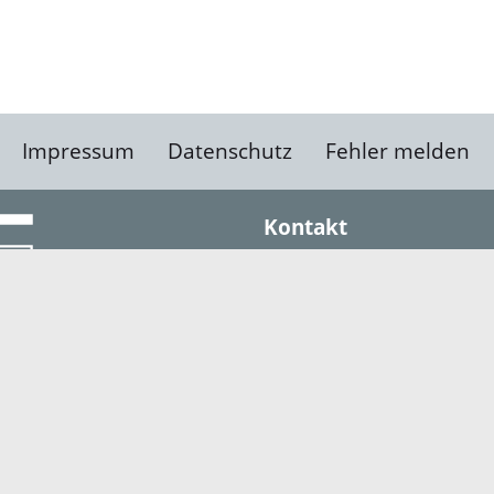
Impressum
Datenschutz
Fehler melden
Kontakt
Landratsamt Ortenauk
Badstraße 20
77652 Offenburg
Telefon: 0781 805-0
Fax: 0781 805-1211
E-Mail senden