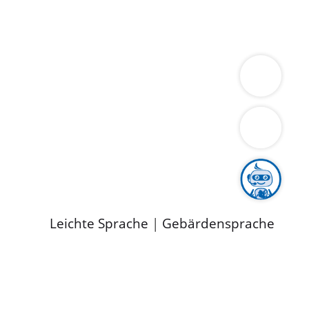
ung
Wirtschaft
Gesundheit
Umwelt
limaschutz
Tourismus
Bekanntmachungen
ild
Leichte Sprache
|
Gebärdensprache