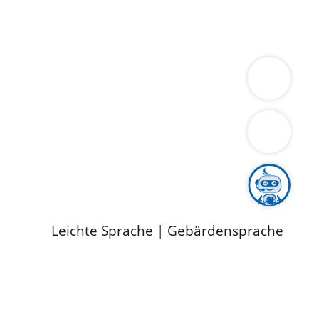
ung
Wirtschaft
Gesundheit
Umwelt
limaschutz
Tourismus
Bekanntmachungen
ild
Leichte Sprache
|
Gebärdensprache