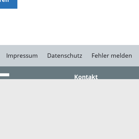
Impressum
Datenschutz
Fehler melden
Kontakt
Landratsamt Ortenauk
Badstraße 20
77652 Offenburg
Telefon: 0781 805-0
Fax: 0781 805-1211