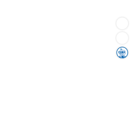
Dienstleistungen
Bauen
Lebensunterhalt & Soziales
Verkehr
Familie
Migration & Integration
Sicherheit & Ordnung
Wirtschaft
Gesundheit
Umwelt
Unsere Ämter
Landkreis & Verwaltung
Der Ortenaukreis
Gesundheit, Sicherheit & Soziales
Bildung
Zuwanderung
Ländlicher Raum
Klimaschutz
Tourismus
Bekanntmachungen
Gleichstellung von Frauen und Männern
Grenzüberschreitende Zusammenarbeit
Kreistag
Kreistagsinformationssystem
Kreisrecht
Kreistagswahl
Karriere
Stellenangebote
Eventkalender
Ausbildung
Studium
Praktikum
Freiwilligendienst
Unser Leitbild