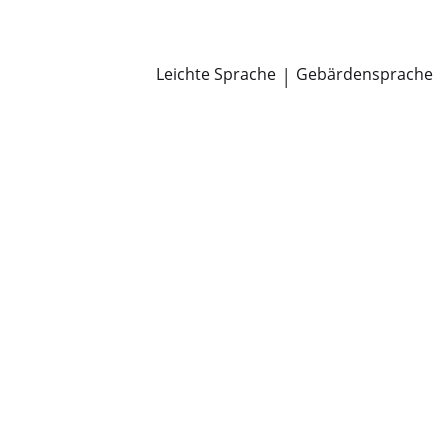
Newsroom
Pressemitteilungen
Öffentliche Zustellungen
Leichte Sprache
|
Gebärdensprache