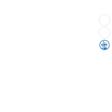
Dienstleistungen
Bauen
Lebensunterhalt & Soziales
Verkehr
Familie
Migration & Integration
Sicherheit & Ordnung
Wirtschaft
Gesundheit
Umwelt
Unsere Ämter
Landkreis & Verwaltung
Der Ortenaukreis
Gesundheit, Sicherheit & Soziales
Bildung
Zuwanderung
Ländlicher Raum
Klimaschutz
Tourismus
Bekanntmachungen
Gleichstellung von Frauen und Männern
Grenzüberschreitende Zusammenarbeit
Kreistag
Kreistagsinformationssystem
Kreisrecht
Kreistagswahl
Karriere
Stellenangebote
Eventkalender
Ausbildung
Studium
Praktikum
Freiwilligendienst
Unser Leitbild