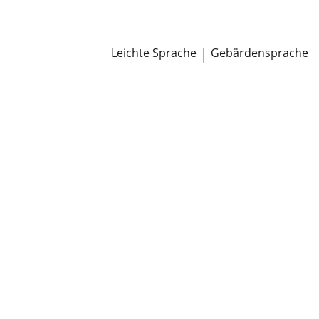
Newsroom
Pressemitteilungen
Öffentliche Zustellungen
Leichte Sprache
|
Gebärdensprache