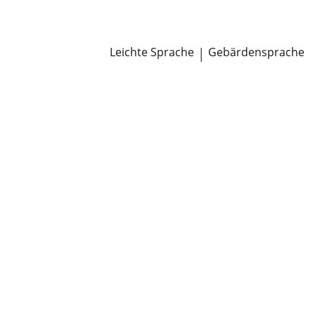
Newsroom
Pressemitteilungen
Öffentliche Zustellungen
Leichte Sprache
|
Gebärdensprache