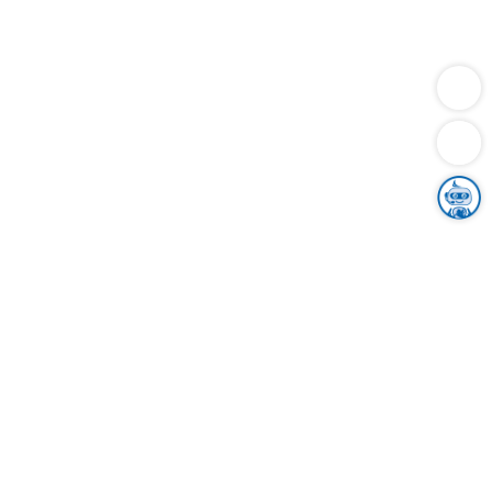
Dienstleistungen
Bauen
Lebensunterhalt & Soziales
Verkehr
Familie
Migration & Integration
Sicherheit & Ordnung
Wirtschaft
Gesundheit
Umwelt
Unsere Ämter
Landkreis & Verwaltung
Der Ortenaukreis
Gesundheit, Sicherheit & Soziales
Bildung
Zuwanderung
Ländlicher Raum
Klimaschutz
Tourismus
Bekanntmachungen
Gleichstellung von Frauen und Männern
Grenzüberschreitende Zusammenarbeit
Kreistag
Kreistagsinformationssystem
Kreisrecht
Kreistagswahl
Karriere
Stellenangebote
Eventkalender
Ausbildung
Studium
Praktikum
Freiwilligendienst
Unser Leitbild