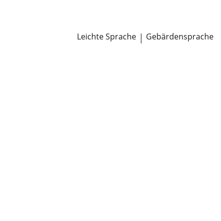
Newsroom
Pressemitteilungen
Öffentliche Zustellungen
Leichte Sprache
|
Gebärdensprache