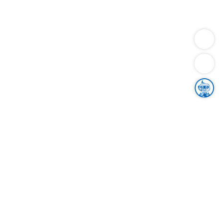
Dienstleistungen
Bauen
Lebensunterhalt & Soziales
Verkehr
Familie
Migration & Integration
Sicherheit & Ordnung
Wirtschaft
Gesundheit
Umwelt
Unsere Ämter
Landkreis & Verwaltung
Der Ortenaukreis
Gesundheit, Sicherheit & Soziales
Bildung
Zuwanderung
Ländlicher Raum
Klimaschutz
Tourismus
Bekanntmachungen
Gleichstellung von Frauen und Männern
Grenzüberschreitende Zusammenarbeit
Kreistag
Kreistagsinformationssystem
Kreisrecht
Kreistagswahl
Karriere
Stellenangebote
Eventkalender
Ausbildung
Studium
Praktikum
Freiwilligendienst
Unser Leitbild