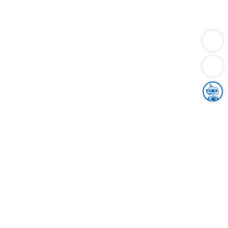
Dienstleistungen
Bauen
Lebensunterhalt & Soziales
Verkehr
Familie
Migration & Integration
Sicherheit & Ordnung
Wirtschaft
Gesundheit
Umwelt
Unsere Ämter
Landkreis & Verwaltung
Der Ortenaukreis
Gesundheit, Sicherheit & Soziales
Bildung
Zuwanderung
Ländlicher Raum
Klimaschutz
Tourismus
Bekanntmachungen
Gleichstellung von Frauen und Männern
Grenzüberschreitende Zusammenarbeit
Kreistag
Kreistagsinformationssystem
Kreisrecht
Kreistagswahl
Karriere
Stellenangebote
Eventkalender
Ausbildung
Studium
Praktikum
Freiwilligendienst
Unser Leitbild