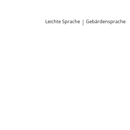
Newsroom
Pressemitteilungen
Öffentliche Zustellungen
Leichte Sprache
|
Gebärdensprache