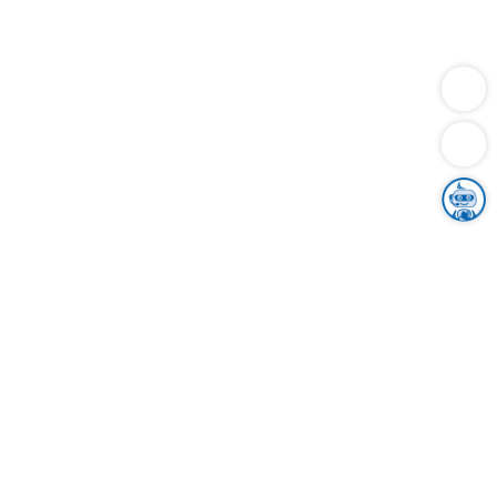
Dienstleistungen
Bauen
Lebensunterhalt & Soziales
Verkehr
Familie
Migration & Integration
Sicherheit & Ordnung
Wirtschaft
Gesundheit
Umwelt
Unsere Ämter
Landkreis & Verwaltung
Der Ortenaukreis
Gesundheit, Sicherheit & Soziales
Bildung
Zuwanderung
Ländlicher Raum
Klimaschutz
Tourismus
Bekanntmachungen
Gleichstellung von Frauen und Männern
Grenzüberschreitende Zusammenarbeit
Kreistag
Kreistagsinformationssystem
Kreisrecht
Kreistagswahl
Karriere
Stellenangebote
Eventkalender
Ausbildung
Studium
Praktikum
Freiwilligendienst
Unser Leitbild