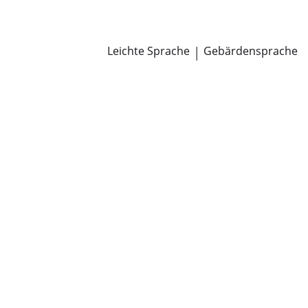
Newsroom
Pressemitteilungen
Öffentliche Zustellungen
Leichte Sprache
|
Gebärdensprache