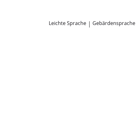
Newsroom
Pressemitteilungen
Öffentliche Zustellungen
Leichte Sprache
|
Gebärdensprache