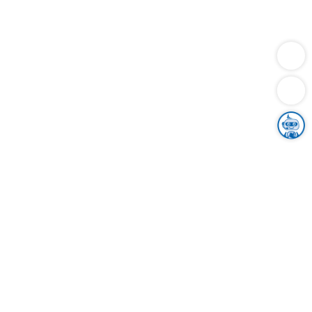
Dienstleistungen
Bauen
Lebensunterhalt & Soziales
Verkehr
Familie
Migration & Integration
Sicherheit & Ordnung
Wirtschaft
Gesundheit
Umwelt
Unsere Ämter
Landkreis & Verwaltung
Der Ortenaukreis
Gesundheit, Sicherheit & Soziales
Bildung
Zuwanderung
Ländlicher Raum
Klimaschutz
Tourismus
Bekanntmachungen
Gleichstellung von Frauen und Männern
Grenzüberschreitende Zusammenarbeit
Kreistag
Kreistagsinformationssystem
Kreisrecht
Kreistagswahl
Karriere
Stellenangebote
Eventkalender
Ausbildung
Studium
Praktikum
Freiwilligendienst
Unser Leitbild