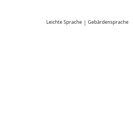
Newsroom
Pressemitteilungen
Öffentliche Zustellungen
Leichte Sprache
|
Gebärdensprache