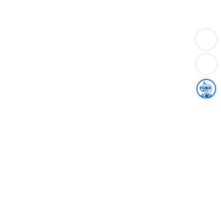
Dienstleistungen
Bauen
Lebensunterhalt & Soziales
Verkehr
Familie
Migration & Integration
Sicherheit & Ordnung
Wirtschaft
Gesundheit
Umwelt
Unsere Ämter
Landkreis & Verwaltung
Der Ortenaukreis
Gesundheit, Sicherheit & Soziales
Bildung
Zuwanderung
Ländlicher Raum
Klimaschutz
Tourismus
Bekanntmachungen
Gleichstellung von Frauen und Männern
Grenzüberschreitende Zusammenarbeit
Kreistag
Kreistagsinformationssystem
Kreisrecht
Kreistagswahl
Karriere
Stellenangebote
Eventkalender
Ausbildung
Studium
Praktikum
Freiwilligendienst
Unser Leitbild