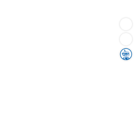
Dienstleistungen
Bauen
Lebensunterhalt & Soziales
Verkehr
Familie
Migration & Integration
Sicherheit & Ordnung
Wirtschaft
Gesundheit
Umwelt
Unsere Ämter
Landkreis & Verwaltung
Der Ortenaukreis
Gesundheit, Sicherheit & Soziales
Bildung
Zuwanderung
Ländlicher Raum
Klimaschutz
Tourismus
Bekanntmachungen
Gleichstellung von Frauen und Männern
Grenzüberschreitende Zusammenarbeit
Kreistag
Kreistagsinformationssystem
Kreisrecht
Kreistagswahl
Karriere
Stellenangebote
Eventkalender
Ausbildung
Studium
Praktikum
Freiwilligendienst
Unser Leitbild