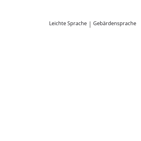
Newsroom
Pressemitteilungen
Öffentliche Zustellungen
Leichte Sprache
|
Gebärdensprache