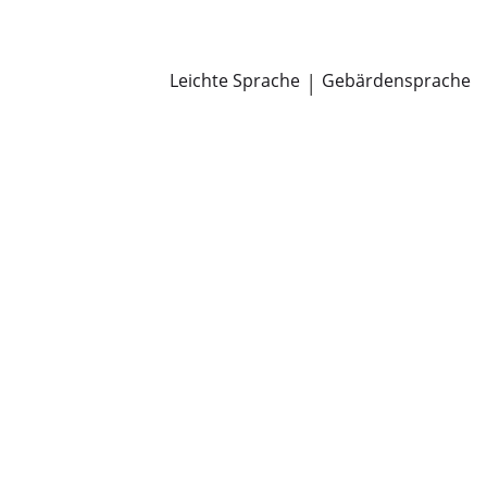
Newsroom
Pressemitteilungen
Öffentliche Zustellungen
Leichte Sprache
|
Gebärdensprache