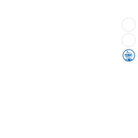
Dienstleistungen
Bauen
Lebensunterhalt & Soziales
Verkehr
Familie
Migration & Integration
Sicherheit & Ordnung
Wirtschaft
Gesundheit
Umwelt
Unsere Ämter
Landkreis & Verwaltung
Der Ortenaukreis
Gesundheit, Sicherheit & Soziales
Bildung
Zuwanderung
Ländlicher Raum
Klimaschutz
Tourismus
Bekanntmachungen
Gleichstellung von Frauen und Männern
Grenzüberschreitende Zusammenarbeit
Kreistag
Kreistagsinformationssystem
Kreisrecht
Kreistagswahl
Karriere
Stellenangebote
Eventkalender
Ausbildung
Studium
Praktikum
Freiwilligendienst
Unser Leitbild