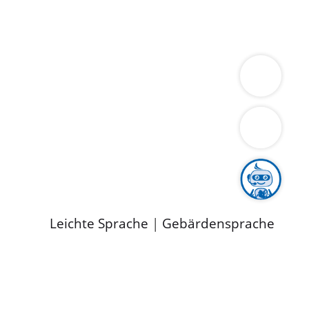
ung
Wirtschaft
Gesundheit
Umwelt
limaschutz
Tourismus
Bekanntmachungen
ild
Leichte Sprache
|
Gebärdensprache