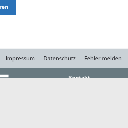
eren
Impressum
Datenschutz
Fehler melden
Kontakt
Landratsamt Ortenauk
Badstraße 20
77652 Offenburg
Telefon: 0781 805-0
Fax: 0781 805-1211