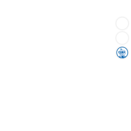
Dienstleistungen
Bauen
Lebensunterhalt & Soziales
Verkehr
Familie
Migration & Integration
Sicherheit & Ordnung
Wirtschaft
Gesundheit
Umwelt
Unsere Ämter
Landkreis & Verwaltung
Der Ortenaukreis
Gesundheit, Sicherheit & Soziales
Bildung
Zuwanderung
Ländlicher Raum
Klimaschutz
Tourismus
Bekanntmachungen
Gleichstellung von Frauen und Männern
Grenzüberschreitende Zusammenarbeit
Kreistag
Kreistagsinformationssystem
Kreisrecht
Kreistagswahl
Karriere
Stellenangebote
Eventkalender
Ausbildung
Studium
Praktikum
Freiwilligendienst
Unser Leitbild