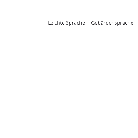
Newsroom
Pressemitteilungen
Öffentliche Zustellungen
Leichte Sprache
|
Gebärdensprache