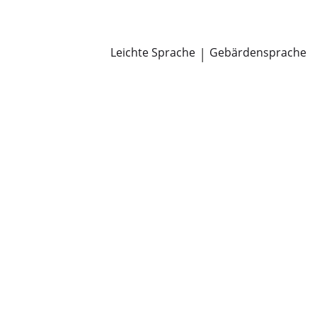
Newsroom
Pressemitteilungen
Öffentliche Zustellungen
Leichte Sprache
|
Gebärdensprache