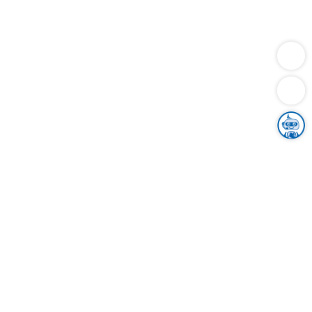
Dienstleistungen
Bauen
Lebensunterhalt & Soziales
Verkehr
Familie
Migration & Integration
Sicherheit & Ordnung
Wirtschaft
Gesundheit
Umwelt
Unsere Ämter
Landkreis & Verwaltung
Der Ortenaukreis
Gesundheit, Sicherheit & Soziales
Bildung
Zuwanderung
Ländlicher Raum
Klimaschutz
Tourismus
Bekanntmachungen
Gleichstellung von Frauen und Männern
Grenzüberschreitende Zusammenarbeit
Kreistag
Kreistagsinformationssystem
Kreisrecht
Kreistagswahl
Karriere
Stellenangebote
Eventkalender
Ausbildung
Studium
Praktikum
Freiwilligendienst
Unser Leitbild