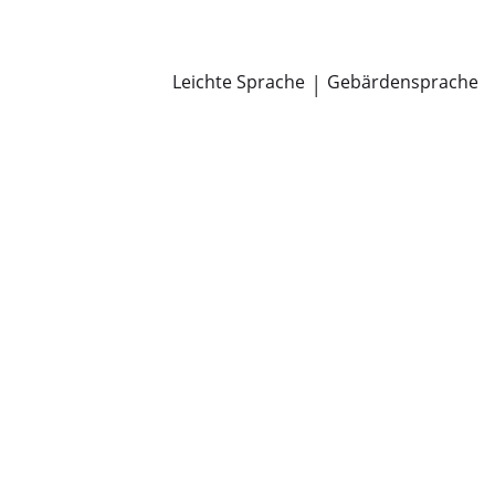
Newsroom
Pressemitteilungen
Öffentliche Zustellungen
Leichte Sprache
|
Gebärdensprache