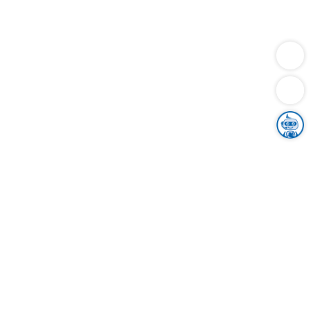
Dienstleistungen
Bauen
Lebensunterhalt & Soziales
Verkehr
Familie
Migration & Integration
Sicherheit & Ordnung
Wirtschaft
Gesundheit
Umwelt
Unsere Ämter
Landkreis & Verwaltung
Der Ortenaukreis
Gesundheit, Sicherheit & Soziales
Bildung
Zuwanderung
Ländlicher Raum
Klimaschutz
Tourismus
Bekanntmachungen
Gleichstellung von Frauen und Männern
Grenzüberschreitende Zusammenarbeit
Kreistag
Kreistagsinformationssystem
Kreisrecht
Kreistagswahl
Karriere
Stellenangebote
Eventkalender
Ausbildung
Studium
Praktikum
Freiwilligendienst
Unser Leitbild