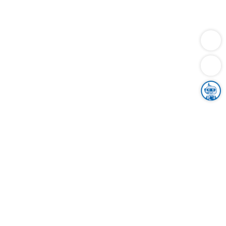
Dienstleistungen
Bauen
Lebensunterhalt & Soziales
Verkehr
Familie
Migration & Integration
Sicherheit & Ordnung
Wirtschaft
Gesundheit
Umwelt
Unsere Ämter
Landkreis & Verwaltung
Der Ortenaukreis
Gesundheit, Sicherheit & Soziales
Bildung
Zuwanderung
Ländlicher Raum
Klimaschutz
Tourismus
Bekanntmachungen
Gleichstellung von Frauen und Männern
Grenzüberschreitende Zusammenarbeit
Kreistag
Kreistagsinformationssystem
Kreisrecht
Kreistagswahl
Karriere
Stellenangebote
Eventkalender
Ausbildung
Studium
Praktikum
Freiwilligendienst
Unser Leitbild