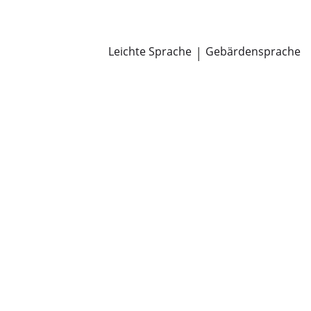
Newsroom
Pressemitteilungen
Öffentliche Zustellungen
Leichte Sprache
|
Gebärdensprache