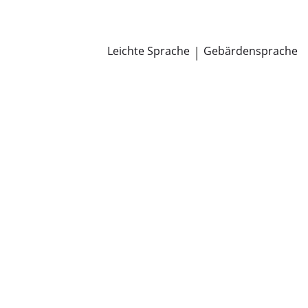
Newsroom
Pressemitteilungen
Öffentliche Zustellungen
Leichte Sprache
|
Gebärdensprache