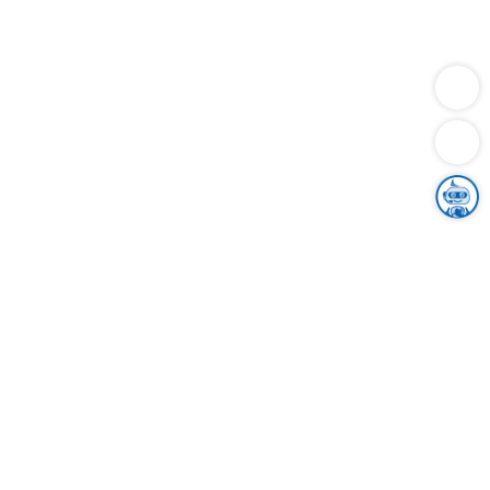
Dienstleistungen
Bauen
Lebensunterhalt & Soziales
Verkehr
Familie
Migration & Integration
Sicherheit & Ordnung
Wirtschaft
Gesundheit
Umwelt
Unsere Ämter
Landkreis & Verwaltung
Der Ortenaukreis
Gesundheit, Sicherheit & Soziales
Bildung
Zuwanderung
Ländlicher Raum
Klimaschutz
Tourismus
Bekanntmachungen
Gleichstellung von Frauen und Männern
Grenzüberschreitende Zusammenarbeit
Kreistag
Kreistagsinformationssystem
Kreisrecht
Kreistagswahl
Karriere
Stellenangebote
Eventkalender
Ausbildung
Studium
Praktikum
Freiwilligendienst
Unser Leitbild