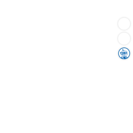
Dienstleistungen
Bauen
Lebensunterhalt & Soziales
Verkehr
Familie
Migration & Integration
Sicherheit & Ordnung
Wirtschaft
Gesundheit
Umwelt
Unsere Ämter
Landkreis & Verwaltung
Der Ortenaukreis
Gesundheit, Sicherheit & Soziales
Bildung
Zuwanderung
Ländlicher Raum
Klimaschutz
Tourismus
Bekanntmachungen
Gleichstellung von Frauen und Männern
Grenzüberschreitende Zusammenarbeit
Kreistag
Kreistagsinformationssystem
Kreisrecht
Kreistagswahl
Karriere
Stellenangebote
Eventkalender
Ausbildung
Studium
Praktikum
Freiwilligendienst
Unser Leitbild