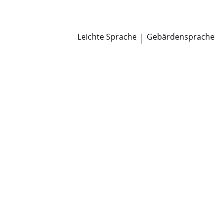
Newsroom
Pressemitteilungen
Öffentliche Zustellungen
Leichte Sprache
|
Gebärdensprache