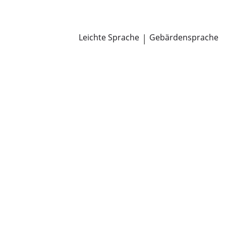
Newsroom
Pressemitteilungen
Öffentliche Zustellungen
Leichte Sprache
|
Gebärdensprache