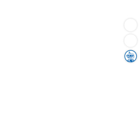
Dienstleistungen
Bauen
Lebensunterhalt & Soziales
Verkehr
Familie
Migration & Integration
Sicherheit & Ordnung
Wirtschaft
Gesundheit
Umwelt
Unsere Ämter
Landkreis & Verwaltung
Der Ortenaukreis
Gesundheit, Sicherheit & Soziales
Bildung
Zuwanderung
Ländlicher Raum
Klimaschutz
Tourismus
Bekanntmachungen
Gleichstellung von Frauen und Männern
Grenzüberschreitende Zusammenarbeit
Kreistag
Kreistagsinformationssystem
Kreisrecht
Kreistagswahl
Karriere
Stellenangebote
Eventkalender
Ausbildung
Studium
Praktikum
Freiwilligendienst
Unser Leitbild