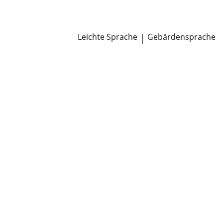
Newsroom
Pressemitteilungen
Öffentliche Zustellungen
Leichte Sprache
|
Gebärdensprache