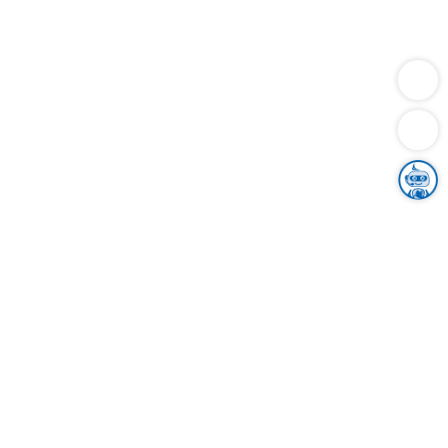
Dienstleistungen
Bauen
Lebensunterhalt & Soziales
Verkehr
Familie
Migration & Integration
Sicherheit & Ordnung
Wirtschaft
Gesundheit
Umwelt
Unsere Ämter
Landkreis & Verwaltung
Der Ortenaukreis
Gesundheit, Sicherheit & Soziales
Bildung
Zuwanderung
Ländlicher Raum
Klimaschutz
Tourismus
Bekanntmachungen
Gleichstellung von Frauen und Männern
Grenzüberschreitende Zusammenarbeit
Kreistag
Kreistagsinformationssystem
Kreisrecht
Kreistagswahl
Karriere
Stellenangebote
Eventkalender
Ausbildung
Studium
Praktikum
Freiwilligendienst
Unser Leitbild