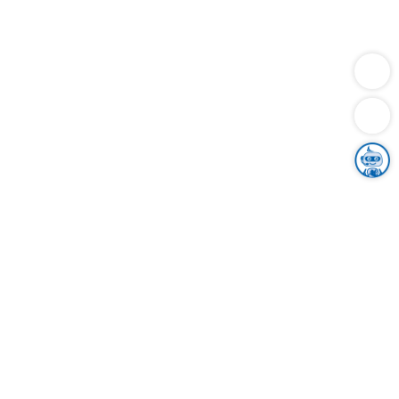
Dienstleistungen
Bauen
Lebensunterhalt & Soziales
Verkehr
Familie
Migration & Integration
Sicherheit & Ordnung
Wirtschaft
Gesundheit
Umwelt
Unsere Ämter
Landkreis & Verwaltung
Der Ortenaukreis
Gesundheit, Sicherheit & Soziales
Bildung
Zuwanderung
Ländlicher Raum
Klimaschutz
Tourismus
Bekanntmachungen
Gleichstellung von Frauen und Männern
Grenzüberschreitende Zusammenarbeit
Kreistag
Kreistagsinformationssystem
Kreisrecht
Kreistagswahl
Karriere
Stellenangebote
Eventkalender
Ausbildung
Studium
Praktikum
Freiwilligendienst
Unser Leitbild