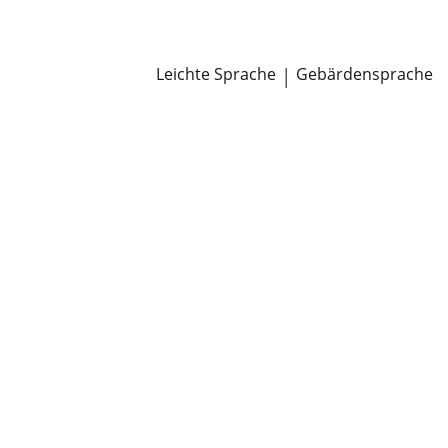
Newsroom
Pressemitteilungen
Öffentliche Zustellungen
Leichte Sprache
|
Gebärdensprache