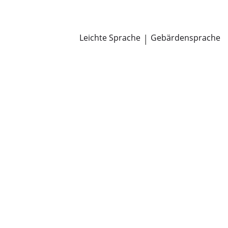
Newsroom
Pressemitteilungen
Öffentliche Zustellungen
Leichte Sprache
|
Gebärdensprache