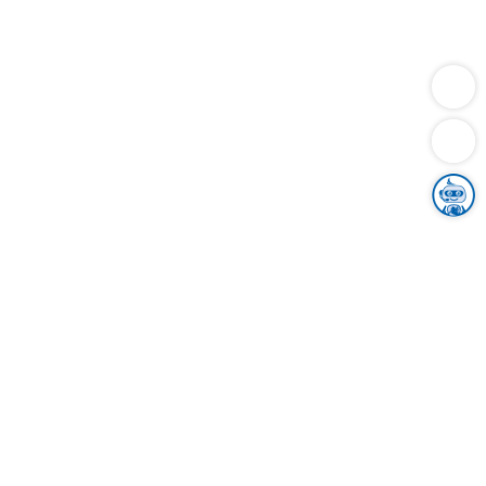
Dienstleistungen
Bauen
Lebensunterhalt & Soziales
Verkehr
Familie
Migration & Integration
Sicherheit & Ordnung
Wirtschaft
Gesundheit
Umwelt
Unsere Ämter
Landkreis & Verwaltung
Der Ortenaukreis
Gesundheit, Sicherheit & Soziales
Bildung
Zuwanderung
Ländlicher Raum
Klimaschutz
Tourismus
Bekanntmachungen
Gleichstellung von Frauen und Männern
Grenzüberschreitende Zusammenarbeit
Kreistag
Kreistagsinformationssystem
Kreisrecht
Kreistagswahl
Karriere
Stellenangebote
Eventkalender
Ausbildung
Studium
Praktikum
Freiwilligendienst
Unser Leitbild