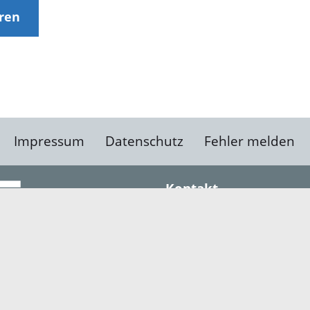
eren
Impressum
Datenschutz
Fehler melden
Kontakt
Landratsamt Ortenauk
Badstraße 20
77652 Offenburg
Telefon: 0781 805-0
Fax: 0781 805-1211