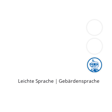
ung
Wirtschaft
Gesundheit
Umwelt
limaschutz
Tourismus
Bekanntmachungen
ild
Leichte Sprache
|
Gebärdensprache