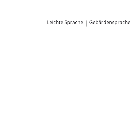
Newsroom
Pressemitteilungen
Öffentliche Zustellungen
Leichte Sprache
|
Gebärdensprache