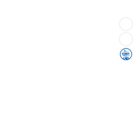
Dienstleistungen
Bauen
Lebensunterhalt & Soziales
Verkehr
Familie
Migration & Integration
Sicherheit & Ordnung
Wirtschaft
Gesundheit
Umwelt
Unsere Ämter
Landkreis & Verwaltung
Der Ortenaukreis
Gesundheit, Sicherheit & Soziales
Bildung
Zuwanderung
Ländlicher Raum
Klimaschutz
Tourismus
Bekanntmachungen
Gleichstellung von Frauen und Männern
Grenzüberschreitende Zusammenarbeit
Kreistag
Kreistagsinformationssystem
Kreisrecht
Kreistagswahl
Karriere
Stellenangebote
Eventkalender
Ausbildung
Studium
Praktikum
Freiwilligendienst
Unser Leitbild