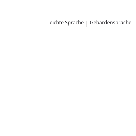
Newsroom
Pressemitteilungen
Öffentliche Zustellungen
Leichte Sprache
|
Gebärdensprache