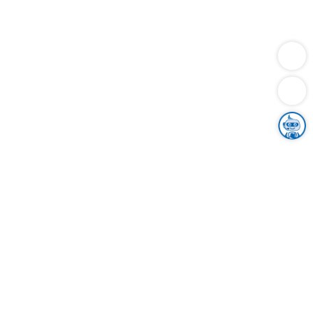
Dienstleistungen
Bauen
Lebensunterhalt & Soziales
Verkehr
Familie
Migration & Integration
Sicherheit & Ordnung
Wirtschaft
Gesundheit
Umwelt
Unsere Ämter
Landkreis & Verwaltung
Der Ortenaukreis
Gesundheit, Sicherheit & Soziales
Bildung
Zuwanderung
Ländlicher Raum
Klimaschutz
Tourismus
Bekanntmachungen
Gleichstellung von Frauen und Männern
Grenzüberschreitende Zusammenarbeit
Kreistag
Kreistagsinformationssystem
Kreisrecht
Kreistagswahl
Karriere
Stellenangebote
Eventkalender
Ausbildung
Studium
Praktikum
Freiwilligendienst
Unser Leitbild