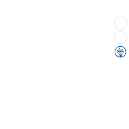
Dienstleistungen
Bauen
Lebensunterhalt & Soziales
Verkehr
Familie
Migration & Integration
Sicherheit & Ordnung
Wirtschaft
Gesundheit
Umwelt
Unsere Ämter
Landkreis & Verwaltung
Der Ortenaukreis
Gesundheit, Sicherheit & Soziales
Bildung
Zuwanderung
Ländlicher Raum
Klimaschutz
Tourismus
Bekanntmachungen
Gleichstellung von Frauen und Männern
Grenzüberschreitende Zusammenarbeit
Kreistag
Kreistagsinformationssystem
Kreisrecht
Kreistagswahl
Karriere
Stellenangebote
Eventkalender
Ausbildung
Studium
Praktikum
Freiwilligendienst
Unser Leitbild