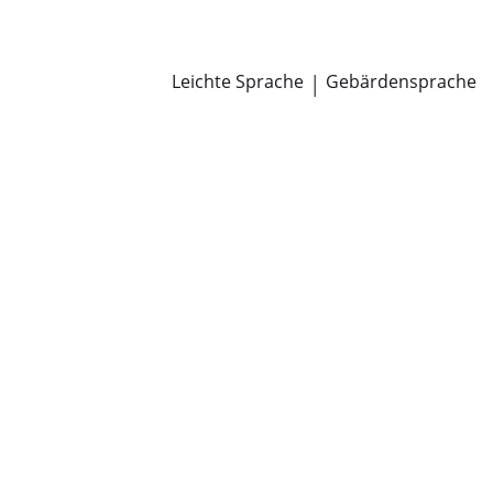
Newsroom
Pressemitteilungen
Öffentliche Zustellungen
Leichte Sprache
|
Gebärdensprache