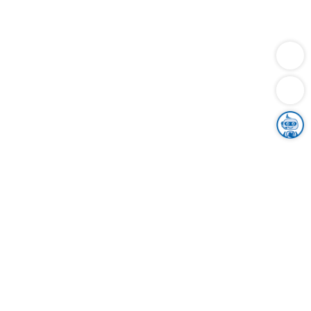
Dienstleistungen
Bauen
Lebensunterhalt & Soziales
Verkehr
Familie
Migration & Integration
Sicherheit & Ordnung
Wirtschaft
Gesundheit
Umwelt
Unsere Ämter
Landkreis & Verwaltung
Der Ortenaukreis
Gesundheit, Sicherheit & Soziales
Bildung
Zuwanderung
Ländlicher Raum
Klimaschutz
Tourismus
Bekanntmachungen
Gleichstellung von Frauen und Männern
Grenzüberschreitende Zusammenarbeit
Kreistag
Kreistagsinformationssystem
Kreisrecht
Kreistagswahl
Karriere
Stellenangebote
Eventkalender
Ausbildung
Studium
Praktikum
Freiwilligendienst
Unser Leitbild