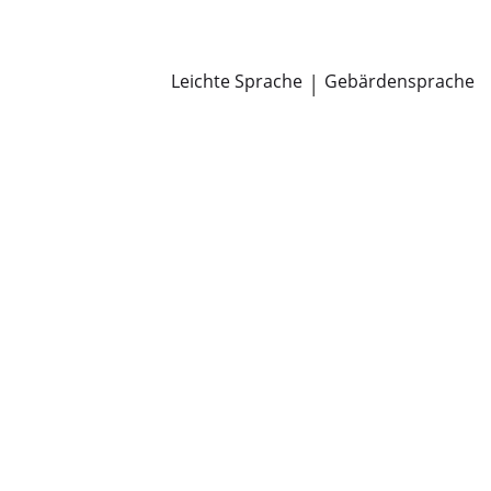
Newsroom
Pressemitteilungen
Öffentliche Zustellungen
Leichte Sprache
|
Gebärdensprache