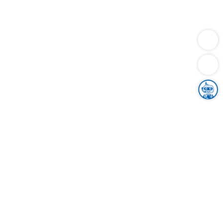
Dienstleistungen
Bauen
Lebensunterhalt & Soziales
Verkehr
Familie
Migration & Integration
Sicherheit & Ordnung
Wirtschaft
Gesundheit
Umwelt
Unsere Ämter
Landkreis & Verwaltung
Der Ortenaukreis
Gesundheit, Sicherheit & Soziales
Bildung
Zuwanderung
Ländlicher Raum
Klimaschutz
Tourismus
Bekanntmachungen
Gleichstellung von Frauen und Männern
Grenzüberschreitende Zusammenarbeit
Kreistag
Kreistagsinformationssystem
Kreisrecht
Kreistagswahl
Karriere
Stellenangebote
Eventkalender
Ausbildung
Studium
Praktikum
Freiwilligendienst
Unser Leitbild