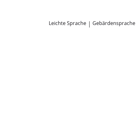
Newsroom
Pressemitteilungen
Öffentliche Zustellungen
Leichte Sprache
|
Gebärdensprache