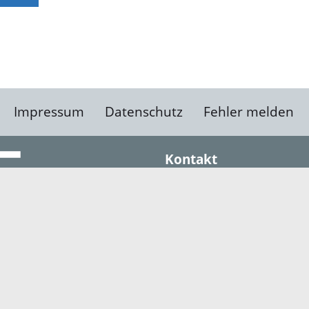
Impressum
Datenschutz
Fehler melden
Kontakt
Landratsamt Ortenauk
Badstraße 20
77652 Offenburg
Telefon: 0781 805-0
Fax: 0781 805-1211
E-Mail senden