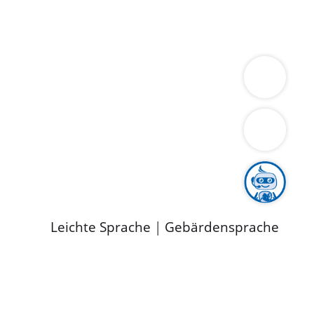
ung
Wirtschaft
Gesundheit
Umwelt
limaschutz
Tourismus
Bekanntmachungen
ild
Leichte Sprache
|
Gebärdensprache