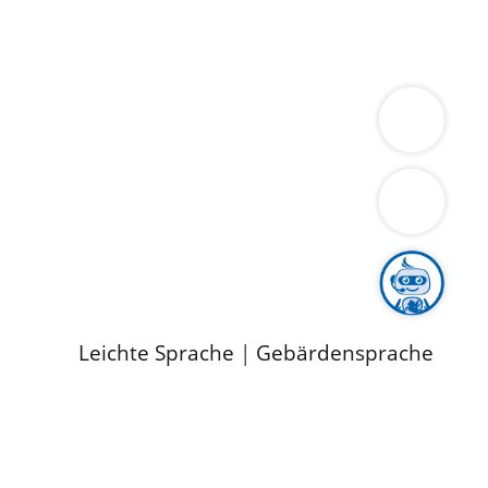
ung
Wirtschaft
Gesundheit
Umwelt
limaschutz
Tourismus
Bekanntmachungen
ild
Leichte Sprache
|
Gebärdensprache