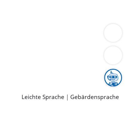
ung
Wirtschaft
Gesundheit
Umwelt
limaschutz
Tourismus
Bekanntmachungen
ild
Leichte Sprache
|
Gebärdensprache