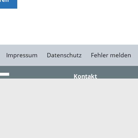
Impressum
Datenschutz
Fehler melden
Kontakt
Landratsamt Ortenauk
Badstraße 20
77652 Offenburg
Telefon: 0781 805-0
Fax: 0781 805-1211