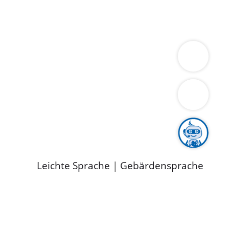
ung
Wirtschaft
Gesundheit
Umwelt
limaschutz
Tourismus
Bekanntmachungen
ild
Leichte Sprache
|
Gebärdensprache