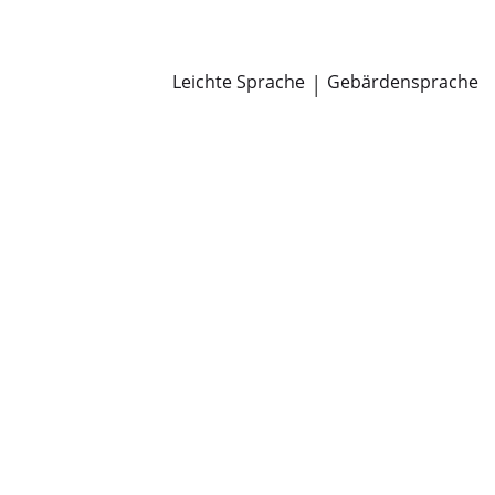
Newsroom
Pressemitteilungen
Öffentliche Zustellungen
Leichte Sprache
|
Gebärdensprache