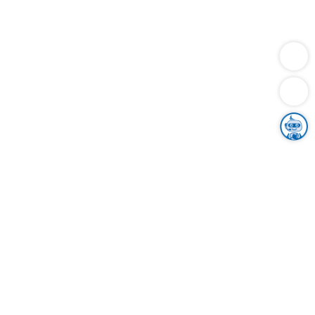
Dienstleistungen
Bauen
Lebensunterhalt & Soziales
Verkehr
Familie
Migration & Integration
Sicherheit & Ordnung
Wirtschaft
Gesundheit
Umwelt
Unsere Ämter
Landkreis & Verwaltung
Der Ortenaukreis
Gesundheit, Sicherheit & Soziales
Bildung
Zuwanderung
Ländlicher Raum
Klimaschutz
Tourismus
Bekanntmachungen
Gleichstellung von Frauen und Männern
Grenzüberschreitende Zusammenarbeit
Kreistag
Kreistagsinformationssystem
Kreisrecht
Kreistagswahl
Karriere
Stellenangebote
Eventkalender
Ausbildung
Studium
Praktikum
Freiwilligendienst
Unser Leitbild