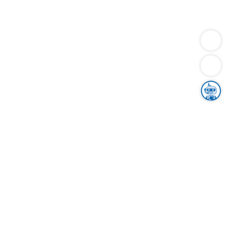
Dienstleistungen
Bauen
Lebensunterhalt & Soziales
Verkehr
Familie
Migration & Integration
Sicherheit & Ordnung
Wirtschaft
Gesundheit
Umwelt
Unsere Ämter
Landkreis & Verwaltung
Der Ortenaukreis
Gesundheit, Sicherheit & Soziales
Bildung
Zuwanderung
Ländlicher Raum
Klimaschutz
Tourismus
Bekanntmachungen
Gleichstellung von Frauen und Männern
Grenzüberschreitende Zusammenarbeit
Kreistag
Kreistagsinformationssystem
Kreisrecht
Kreistagswahl
Karriere
Stellenangebote
Eventkalender
Ausbildung
Studium
Praktikum
Freiwilligendienst
Unser Leitbild