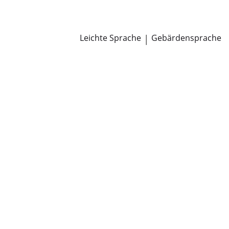
Newsroom
Pressemitteilungen
Öffentliche Zustellungen
Leichte Sprache
|
Gebärdensprache