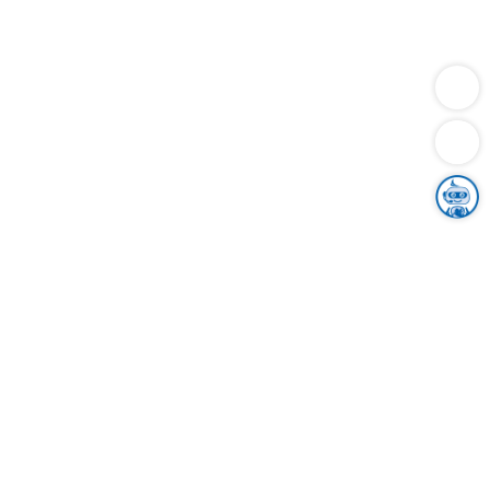
Dienstleistungen
Bauen
Lebensunterhalt & Soziales
Verkehr
Familie
Migration & Integration
Sicherheit & Ordnung
Wirtschaft
Gesundheit
Umwelt
Unsere Ämter
Landkreis & Verwaltung
Der Ortenaukreis
Gesundheit, Sicherheit & Soziales
Bildung
Zuwanderung
Ländlicher Raum
Klimaschutz
Tourismus
Bekanntmachungen
Gleichstellung von Frauen und Männern
Grenzüberschreitende Zusammenarbeit
Kreistag
Kreistagsinformationssystem
Kreisrecht
Kreistagswahl
Karriere
Stellenangebote
Eventkalender
Ausbildung
Studium
Praktikum
Freiwilligendienst
Unser Leitbild