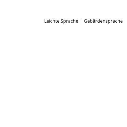
Newsroom
Pressemitteilungen
Öffentliche Zustellungen
Leichte Sprache
|
Gebärdensprache