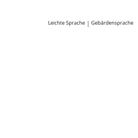
Newsroom
Pressemitteilungen
Öffentliche Zustellungen
Leichte Sprache
|
Gebärdensprache