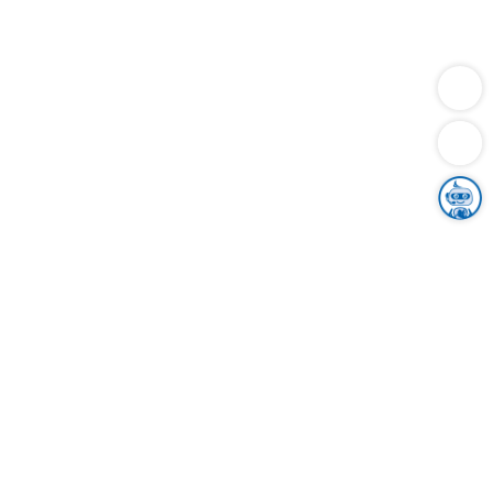
Dienstleistungen
Bauen
Lebensunterhalt & Soziales
Verkehr
Familie
Migration & Integration
Sicherheit & Ordnung
Wirtschaft
Gesundheit
Umwelt
Unsere Ämter
Landkreis & Verwaltung
Der Ortenaukreis
Gesundheit, Sicherheit & Soziales
Bildung
Zuwanderung
Ländlicher Raum
Klimaschutz
Tourismus
Bekanntmachungen
Gleichstellung von Frauen und Männern
Grenzüberschreitende Zusammenarbeit
Kreistag
Kreistagsinformationssystem
Kreisrecht
Kreistagswahl
Karriere
Stellenangebote
Eventkalender
Ausbildung
Studium
Praktikum
Freiwilligendienst
Unser Leitbild