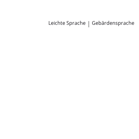
Newsroom
Pressemitteilungen
Öffentliche Zustellungen
Leichte Sprache
|
Gebärdensprache