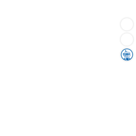
Dienstleistungen
Bauen
Lebensunterhalt & Soziales
Verkehr
Familie
Migration & Integration
Sicherheit & Ordnung
Wirtschaft
Gesundheit
Umwelt
Unsere Ämter
Landkreis & Verwaltung
Der Ortenaukreis
Gesundheit, Sicherheit & Soziales
Bildung
Zuwanderung
Ländlicher Raum
Klimaschutz
Tourismus
Bekanntmachungen
Gleichstellung von Frauen und Männern
Grenzüberschreitende Zusammenarbeit
Kreistag
Kreistagsinformationssystem
Kreisrecht
Kreistagswahl
Karriere
Stellenangebote
Eventkalender
Ausbildung
Studium
Praktikum
Freiwilligendienst
Unser Leitbild