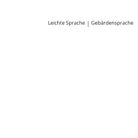
Newsroom
Pressemitteilungen
Öffentliche Zustellungen
Leichte Sprache
|
Gebärdensprache