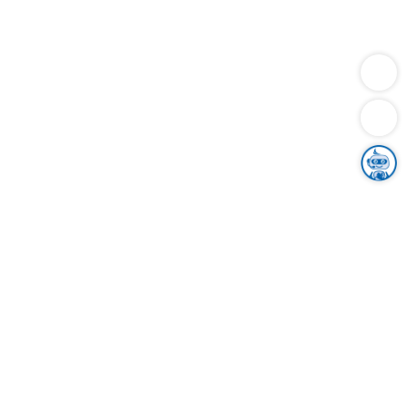
Dienstleistungen
Bauen
Lebensunterhalt & Soziales
Verkehr
Familie
Migration & Integration
Sicherheit & Ordnung
Wirtschaft
Gesundheit
Umwelt
Unsere Ämter
Landkreis & Verwaltung
Der Ortenaukreis
Gesundheit, Sicherheit & Soziales
Bildung
Zuwanderung
Ländlicher Raum
Klimaschutz
Tourismus
Bekanntmachungen
Gleichstellung von Frauen und Männern
Grenzüberschreitende Zusammenarbeit
Kreistag
Kreistagsinformationssystem
Kreisrecht
Kreistagswahl
Karriere
Stellenangebote
Eventkalender
Ausbildung
Studium
Praktikum
Freiwilligendienst
Unser Leitbild