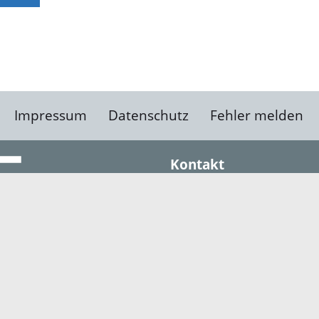
Impressum
Datenschutz
Fehler melden
Kontakt
Landratsamt Ortenauk
Badstraße 20
77652 Offenburg
Telefon: 0781 805-0
Fax: 0781 805-1211
E-Mail senden