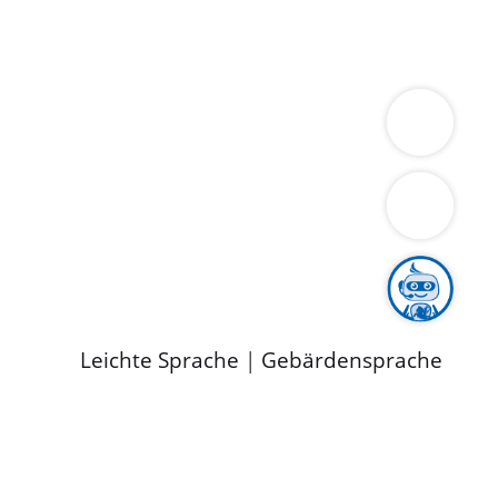
ung
Wirtschaft
Gesundheit
Umwelt
limaschutz
Tourismus
Bekanntmachungen
ild
Leichte Sprache
|
Gebärdensprache