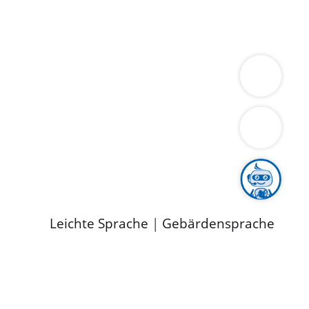
ung
Wirtschaft
Gesundheit
Umwelt
limaschutz
Tourismus
Bekanntmachungen
ild
Leichte Sprache
|
Gebärdensprache