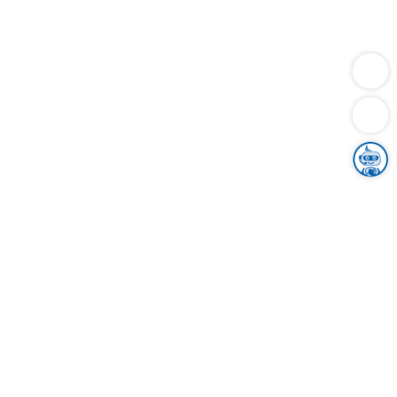
Dienstleistungen
Bauen
Lebensunterhalt & Soziales
Verkehr
Familie
Migration & Integration
Sicherheit & Ordnung
Wirtschaft
Gesundheit
Umwelt
Unsere Ämter
Landkreis & Verwaltung
Der Ortenaukreis
Gesundheit, Sicherheit & Soziales
Bildung
Zuwanderung
Ländlicher Raum
Klimaschutz
Tourismus
Bekanntmachungen
Gleichstellung von Frauen und Männern
Grenzüberschreitende Zusammenarbeit
Kreistag
Kreistagsinformationssystem
Kreisrecht
Kreistagswahl
Karriere
Stellenangebote
Eventkalender
Ausbildung
Studium
Praktikum
Freiwilligendienst
Unser Leitbild