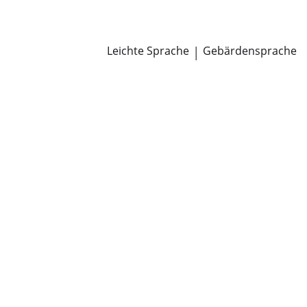
Newsroom
Pressemitteilungen
Öffentliche Zustellungen
Leichte Sprache
|
Gebärdensprache