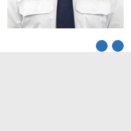
Servicezeiten
Kontakt
Barrierefreiheit
Impressum
Datenschutz
Fehler melden
Elektronische Kommunikation
Kontakt
Landratsamt Ortenaukreis