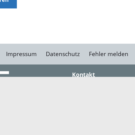
Impressum
Datenschutz
Fehler melden
Kontakt
Landratsamt Ortenauk
Badstraße 20
77652 Offenburg
Telefon: 0781 805-0
Fax: 0781 805-1211