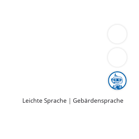
ung
Wirtschaft
Gesundheit
Umwelt
limaschutz
Tourismus
Bekanntmachungen
ild
Leichte Sprache
|
Gebärdensprache