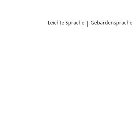
Newsroom
Pressemitteilungen
Öffentliche Zustellungen
Leichte Sprache
|
Gebärdensprache