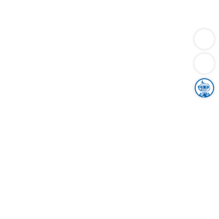
Dienstleistungen
Bauen
Lebensunterhalt & Soziales
Verkehr
Familie
Migration & Integration
Sicherheit & Ordnung
Wirtschaft
Gesundheit
Umwelt
Unsere Ämter
Landkreis & Verwaltung
Der Ortenaukreis
Gesundheit, Sicherheit & Soziales
Bildung
Zuwanderung
Ländlicher Raum
Klimaschutz
Tourismus
Bekanntmachungen
Gleichstellung von Frauen und Männern
Grenzüberschreitende Zusammenarbeit
Kreistag
Kreistagsinformationssystem
Kreisrecht
Kreistagswahl
Karriere
Stellenangebote
Eventkalender
Ausbildung
Studium
Praktikum
Freiwilligendienst
Unser Leitbild