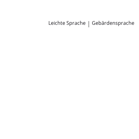
Newsroom
Pressemitteilungen
Öffentliche Zustellungen
Leichte Sprache
|
Gebärdensprache