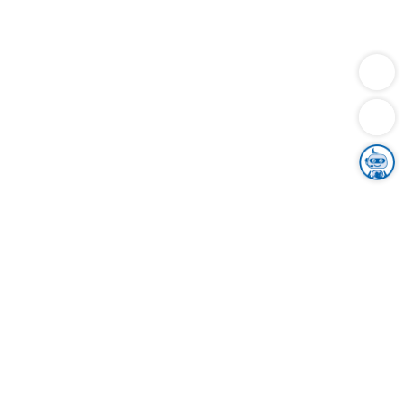
Dienstleistungen
Bauen
Lebensunterhalt & Soziales
Verkehr
Familie
Migration & Integration
Sicherheit & Ordnung
Wirtschaft
Gesundheit
Umwelt
Unsere Ämter
Landkreis & Verwaltung
Der Ortenaukreis
Gesundheit, Sicherheit & Soziales
Bildung
Zuwanderung
Ländlicher Raum
Klimaschutz
Tourismus
Bekanntmachungen
Gleichstellung von Frauen und Männern
Grenzüberschreitende Zusammenarbeit
Kreistag
Kreistagsinformationssystem
Kreisrecht
Kreistagswahl
Karriere
Stellenangebote
Eventkalender
Ausbildung
Studium
Praktikum
Freiwilligendienst
Unser Leitbild