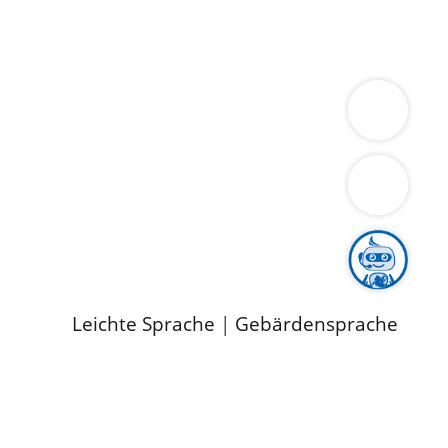
ung
Wirtschaft
Gesundheit
Umwelt
limaschutz
Tourismus
Bekanntmachungen
ild
Leichte Sprache
|
Gebärdensprache