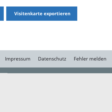
Visitenkarte exportieren
Impressum
Datenschutz
Fehler melden
Kontakt
Landratsamt Ortenauk
Badstraße 20
77652 Offenburg
Telefon: 0781 805-0