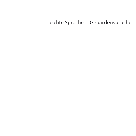
Newsroom
Pressemitteilungen
Öffentliche Zustellungen
Leichte Sprache
|
Gebärdensprache