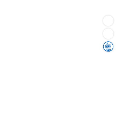
Dienstleistungen
Bauen
Lebensunterhalt & Soziales
Verkehr
Familie
Migration & Integration
Sicherheit & Ordnung
Wirtschaft
Gesundheit
Umwelt
Unsere Ämter
Landkreis & Verwaltung
Der Ortenaukreis
Gesundheit, Sicherheit & Soziales
Bildung
Zuwanderung
Ländlicher Raum
Klimaschutz
Tourismus
Bekanntmachungen
Gleichstellung von Frauen und Männern
Grenzüberschreitende Zusammenarbeit
Kreistag
Kreistagsinformationssystem
Kreisrecht
Kreistagswahl
Karriere
Stellenangebote
Eventkalender
Ausbildung
Studium
Praktikum
Freiwilligendienst
Unser Leitbild