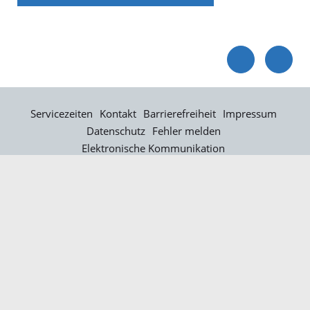
Servicezeiten
Kontakt
Barrierefreiheit
Impressum
Datenschutz
Fehler melden
Elektronische Kommunikation
Kontakt
Landratsamt Ortenaukreis
Badstraße 20
77652 Offenburg
Telefon: 0781 805-0