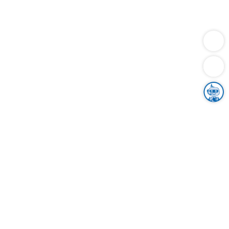
Dienstleistungen
Bauen
Lebensunterhalt & Soziales
Verkehr
Familie
Migration & Integration
Sicherheit & Ordnung
Wirtschaft
Gesundheit
Umwelt
Unsere Ämter
Landkreis & Verwaltung
Der Ortenaukreis
Gesundheit, Sicherheit & Soziales
Bildung
Zuwanderung
Ländlicher Raum
Klimaschutz
Tourismus
Bekanntmachungen
Gleichstellung von Frauen und Männern
Grenzüberschreitende Zusammenarbeit
Kreistag
Kreistagsinformationssystem
Kreisrecht
Kreistagswahl
Karriere
Stellenangebote
Eventkalender
Ausbildung
Studium
Praktikum
Freiwilligendienst
Unser Leitbild