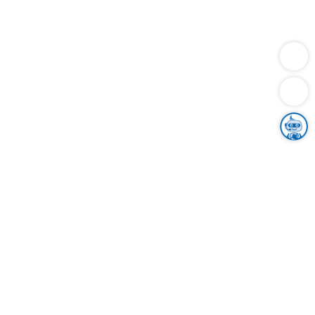
Dienstleistungen
Bauen
Lebensunterhalt & Soziales
Verkehr
Familie
Migration & Integration
Sicherheit & Ordnung
Wirtschaft
Gesundheit
Umwelt
Unsere Ämter
Landkreis & Verwaltung
Der Ortenaukreis
Gesundheit, Sicherheit & Soziales
Bildung
Zuwanderung
Ländlicher Raum
Klimaschutz
Tourismus
Bekanntmachungen
Gleichstellung von Frauen und Männern
Grenzüberschreitende Zusammenarbeit
Kreistag
Kreistagsinformationssystem
Kreisrecht
Kreistagswahl
Karriere
Stellenangebote
Eventkalender
Ausbildung
Studium
Praktikum
Freiwilligendienst
Unser Leitbild