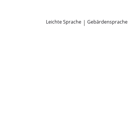
Newsroom
Pressemitteilungen
Öffentliche Zustellungen
Leichte Sprache
|
Gebärdensprache