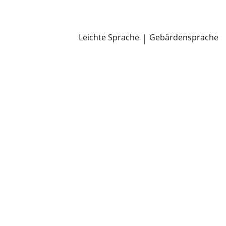
Newsroom
Pressemitteilungen
Öffentliche Zustellungen
Leichte Sprache
|
Gebärdensprache