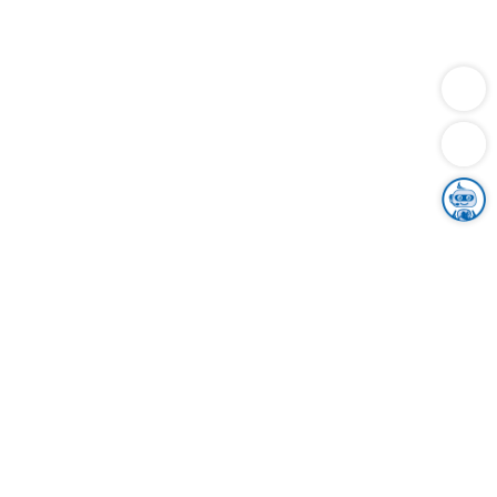
Dienstleistungen
Bauen
Lebensunterhalt & Soziales
Verkehr
Familie
Migration & Integration
Sicherheit & Ordnung
Wirtschaft
Gesundheit
Umwelt
Unsere Ämter
Landkreis & Verwaltung
Der Ortenaukreis
Gesundheit, Sicherheit & Soziales
Bildung
Zuwanderung
Ländlicher Raum
Klimaschutz
Tourismus
Bekanntmachungen
Gleichstellung von Frauen und Männern
Grenzüberschreitende Zusammenarbeit
Kreistag
Kreistagsinformationssystem
Kreisrecht
Kreistagswahl
Karriere
Stellenangebote
Eventkalender
Ausbildung
Studium
Praktikum
Freiwilligendienst
Unser Leitbild