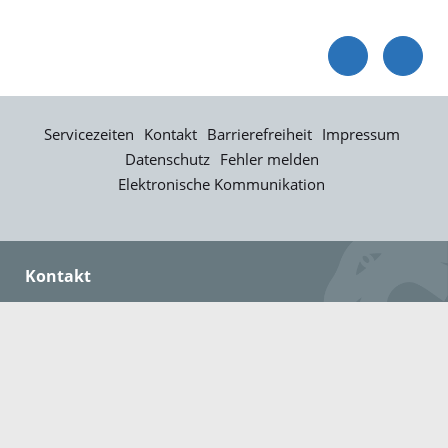
Servicezeiten
Kontakt
Barrierefreiheit
Impressum
Datenschutz
Fehler melden
Elektronische Kommunikation
Kontakt
Landratsamt Ortenaukreis
Badstraße 20
77652 Offenburg
Telefon: 0781 805-0
Fax: 0781 805-1211